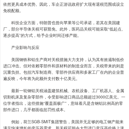
依然更具成本优势。因此，车企正游说政府扩大现有退税范围或设立
免税配额。
科技企业方面，特朗普也曾向苹果等公司承诺，若其在美国建
厂，部分半导体关税可获豁免。此外，医药品关税可能采取“低起点、
逐步提高”的方式，给予企业时间迁移产能。
产业影响与反应
美国钢铁和铝生产商对关税措施大力支持，认为其有效遏制低价
进口冲击。但对依赖零部件和原材料的制造业而言，关税带来的则是
沉重负担。包括汽车制造商、零部件供应商和多家工厂在内的企业普
遍反映，今年将为此额外支付数十亿美元。
最新一轮钢铝关税涵盖建筑机械、农机设备、工厂机器人、金属
切割机床及复杂零部件，令受影响进口商品总额超过3000亿美元。一
位学者指出，这些措施“覆盖面极广”，意味着凡是含钢铝比例高的零
部件进口，几乎都面临惩罚性成本。
例如，荷兰SGB-SMIT集团警告，美国并无足够的电工钢产能来
满足快速增长的变压器需求，新关税可能令大型进口变压器价格上涨