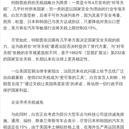
特朗普政府的关税战略分为两类：一类是今年4月宣布的“对等关
税”，几乎针对所有国家；另一类则是以国家安全为理由的行业专项关
税。白宫方面坚称，后者不可作为谈判条件，因为其基于安全考量。
然而，欧盟、日本和韩国已与美方达成协议，只要降低对美出口壁
垒，美方将在汽车等敏感行业将关税上限控制在15%。
尽管如此，特朗普依旧握有几乎单方面决定国家安全关税的权
力。这为政府在“对等关税”遭遇法院否决时提供了替代方案。与“对等
关税”依赖的非常规紧急权不同，基于1962年《贸易扩展法》第232条
的国家安全关税，长期以来在法律上更具稳定性。
一位美国贸易法律专家指出，法院历来在此问题上给予总统广泛
自由裁量权，使得232关税成为“更可靠的工具”。白宫发言人则称，特
朗普兑现了“通过关税让美国再度富强”的承诺，将动用一切行政手段
保护国家利益。
企业寻求关税减免
与此同时，白宫正在考虑为部分大型车企与科技公司提供减免措
施。通用、福特、斯泰兰蒂斯等车企表示，尽管日本和韩国的汽车关
税设定在15%，由于美国本土钢铝价格上涨，在海外生产再运回美国